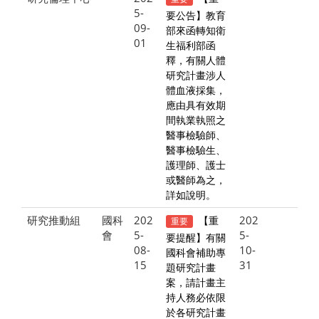
5-
要公告】教育
09-
部來函轉知衛
01
生福利部函
釋，有關人體
研究計畫涉人
體血液採集，
應由具有效期
間執業執照之
醫事檢驗師、
醫事檢驗生、
護理師、護士
或醫師為之，
詳如說明。
研究推動組
國科
202
202
【重
重要
會
5-
5-
要提醒】有關
08-
10-
國科會補助專
15
31
題研究計畫
案，請計畫主
持人務必依限
於各研究計畫