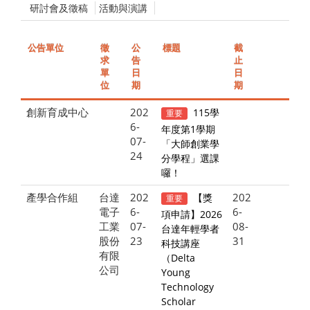
研討會及徵稿
活動與演講
公告單位
徵
公
標題
截
求
告
止
單
日
日
位
期
期
創新育成中心
202
115學
重要
6-
年度第1學期
07-
「大師創業學
24
分學程」選課
囉！
產學合作組
台達
202
202
【獎
重要
電子
6-
6-
項申請】2026
工業
07-
08-
台達年輕學者
股份
23
31
科技講座
有限
（Delta
公司
Young
Technology
Scholar