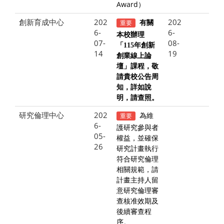
Award）
創新育成中心
202
202
重要
有關
6-
6-
本校辦理
07-
08-
「115年創新
14
19
創業線上論
壇」課程，敬
請貴校公告周
知，詳如說
明，請查照。
研究倫理中心
202
為維
重要
6-
護研究參與者
05-
權益，並確保
26
研究計畫執行
符合研究倫理
相關規範，請
計畫主持人留
意研究倫理審
查核准效期及
後續審查程
序。