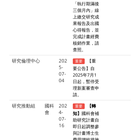
「執行期滿後
三個月內」線
上繳交研究成
果報告及出國
心得報告，並
完成計畫經費
核銷作業，請
查照。
研究倫理中心
202
【重
重要
5-
要公告】自
07-
2025年7月1
04
日起，暫停受
理新案審查申
請。
研究推動組
國科
202
重要
【轉
會
4-
知】
國科會補
07-
助研究計畫自
16
即日起調整參
與計畫博士生
費用增核措施