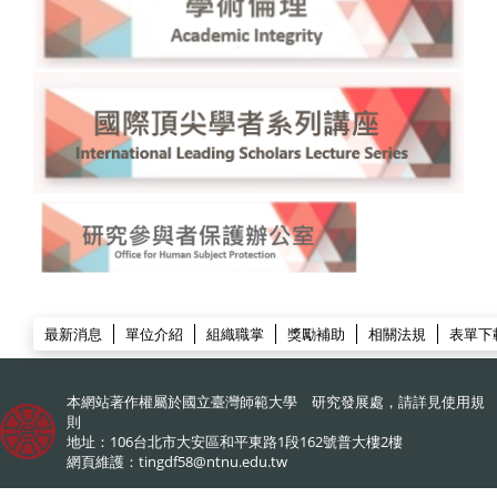
:::
研發處
最新消息
單位介紹
組織職掌
獎勵補助
相關法規
表單下
本網站著作權屬於國立臺灣師範大學 研究發展處，請詳見
使用規
則
地址：106台北市大安區和平東路1段162號普大樓2樓
網頁維護：
tingdf58@ntnu.edu.tw