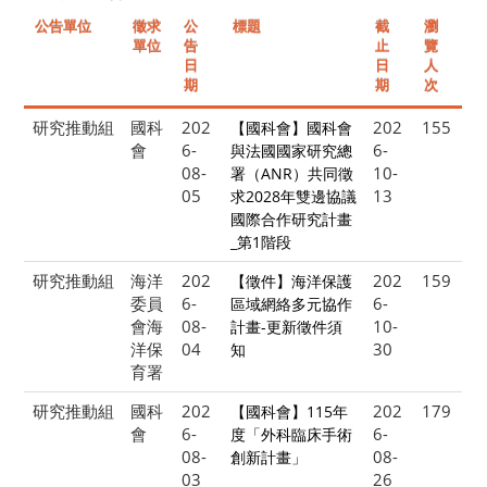
公告單位
徵求
公
標題
截
瀏
單位
告
止
覽
日
日
人
期
期
次
研究推動組
國科
202
202
155
【國科會】國科會
會
6-
6-
與法國國家研究總
08-
10-
署（ANR）共同徵
05
13
求2028年雙邊協議
國際合作研究計畫
_第1階段
研究推動組
海洋
202
202
159
【徵件】海洋保護
委員
6-
6-
區域網絡多元協作
會海
08-
10-
計畫-更新徵件須
洋保
04
30
知
育署
研究推動組
國科
202
202
179
【國科會】115年
會
6-
6-
度「外科臨床手術
08-
08-
創新計畫」
03
26