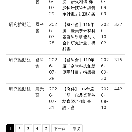
會
6-
6-
度「薪火相傳-稀
07-
09-
少科研技術永續傳
29
09
承計畫」試辦方案
研究推動組
國科
202
202
327
【國科會】116年
會
6-
6-
度「臺美奈米材料
07-
10-
基礎科學研發共同
28
02
合作研究計畫」構
想書
研究推動組
國科
202
202
315
【國科會】116年
會
6-
6-
度「奈米科技創新
07-
09-
應用計畫」構想書
28
30
研究推動組
農業
202
202
442
【徵件】116年度
部
6-
6-
「新一代農業菁英
07-
08-
培育暨合作計畫」
21
10
說明會
1
2
3
4
5
下一頁
最後