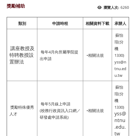
獎勵補助
6260
瀏覽人次:
類別
申請時程
相關資料下載
承辦人
蘇怡
瑄(分
講座教授及
機
每年4月向所屬學院提
特聘教授設
•
相關法規
1330)
出申請
置辦法
yss@n
tnu.ed
u.tw
蘇怡
瑄(分
機
每年5月線上申請
獎勵特殊優秀
1330)
(校務行政資訊入口網／
•
相關法規
yss@
人才
研發處申請系統)
ntnu
.edu.
tw