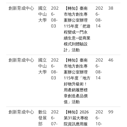
創新育成中心
國立
202
202
38
【轉知】臺南
中山
6-
6-
市地方創生專
大學
08-
08-
案辦公室辦理
03
14
115年度「把遊
程變成一門永
續生意─從商業
模式到體驗設
計」活動
創新育成中心
國立
202
202
46
【轉知】臺南
中山
6-
6-
市地方創生專
大學
08-
08-
案辦公室辦理
03
14
115年度「地方
好物升級術！
用產銷履歷標
章創造產品價
值」活動
創新育成中心
數位
202
202
99
【轉知】2026
發展
6-
6-
第31屆大專校
部
07-
10-
院資訊應用服