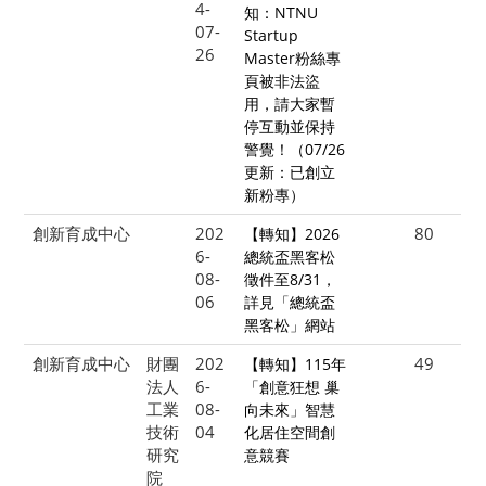
4-
知：NTNU
07-
Startup
26
Master粉絲專
頁被非法盜
用，請大家暫
停互動並保持
警覺！（07/26
更新：已創立
新粉專）
創新育成中心
202
80
【轉知】2026
6-
總統盃黑客松
08-
徵件至8/31，
06
詳見「總統盃
黑客松」網站
創新育成中心
財團
202
49
【轉知】115年
法人
6-
「創意狂想 巢
工業
08-
向未來」智慧
技術
04
化居住空間創
研究
意競賽
院