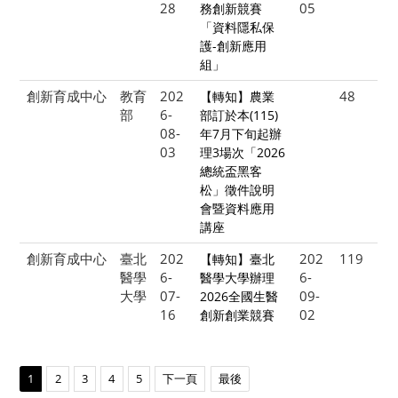
28
05
務創新競賽
「資料隱私保
護-創新應用
組」
創新育成中心
教育
202
48
【轉知】農業
部
6-
部訂於本(115)
08-
年7月下旬起辦
03
理3場次「2026
總統盃黑客
松」徵件說明
會暨資料應用
講座
創新育成中心
臺北
202
202
119
【轉知】臺北
醫學
6-
6-
醫學大學辦理
大學
07-
09-
2026全國生醫
16
02
創新創業競賽
1
2
3
4
5
下一頁
最後