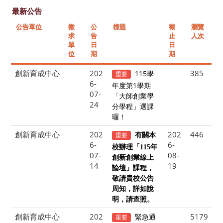
最新公告
公告單位
徵
公
標題
截
瀏覽
求
告
止
人次
單
日
日
位
期
期
創新育成中心
202
385
115學
重要
6-
年度第1學期
07-
「大師創業學
24
分學程」選課
囉！
創新育成中心
202
202
446
重要
有關本
6-
6-
校辦理「115年
07-
08-
創新創業線上
14
19
論壇」課程，
敬請貴校公告
周知，詳如說
明，請查照。
創新育成中心
202
5179
緊急通
重要