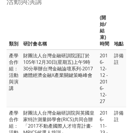
活動與演講
(開
始/
結
束)
類別
研討會名稱
時間
地點
產學
財團法人台灣金融研訓院謹訂於
201
詳備
合作
105年12月30日(星期五)上午9時
6-
註
組：
30分舉辦台灣金融論壇系列-2017
12-
活動
總體經濟金融X產業關鍵策略峰會
12 -
與演
201
講
6-
12-
27
產學
財團法人台灣金融研訓院與英國皇
201
詳備
合作
家特許測量師學會(RICS)共同合辦
6-
註
組：
「2017不動產國際人才培育計畫-
11-
活動
MRICS候選人培訓」
23 -