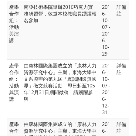
產學
南亞技術學院舉辦2016巧克力實
201
詳備
合作
務研習營，敬邀本校教職員踴躍報
6-
註
組：
名參加
10-
活動
07 -
與演
201
講
6-
10-
29
產學
由康林國際集團成立的「康林人力
201
詳備
合作
資源研究中心」主辦，東海大學中
6-
註
組：
文系協辦的第九屆「真誠關懷無國
10-
活動
界」徵文競賽活動，即日起至105
07 -
與演
年12月31日期間徵稿，請踴躍參
201
講
與
6-
12-
31
產學
由康林國際集團成立的「康林人力
201
詳備
合作
資源研究中心」主辦，東海大學中
6-
註