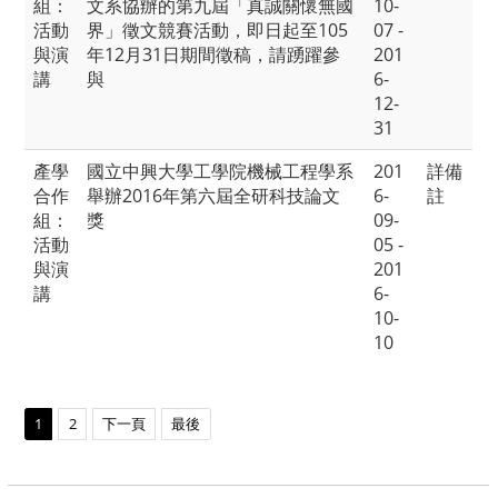
組：
文系協辦的第九屆「真誠關懷無國
10-
活動
界」徵文競賽活動，即日起至105
07 -
與演
年12月31日期間徵稿，請踴躍參
201
講
與
6-
12-
31
產學
國立中興大學工學院機械工程學系
201
詳備
合作
舉辦2016年第六屆全研科技論文
6-
註
組：
獎
09-
活動
05 -
與演
201
講
6-
10-
10
1
2
下一頁
最後