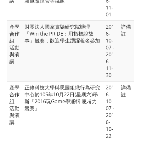
講
新風險控管等議題
6-
11-
01
產學
財團法人國家實驗研究院辦理
201
詳備
合作
「Win the PRIDE：用指標說故
6-
註
組：
事」競賽，歡迎學生踴躍報名參加
10-
活動
07 -
與演
201
講
6-
11-
30
產學
正修科技大學與思圖組織行為研究
201
詳備
合作
中心於105年10月22日(星期六)舉
6-
註
組：
辦「2016玩Game學邏輯-思考力
10-
活動
競賽」
07 -
與演
201
講
6-
10-
22