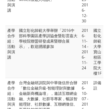
與演
201
講
6-
12-
30
產學
國立彰化師範大學舉辦「2016中
201
國立
合作
部科學園區產學訓協會暨彰雲嘉大
6-
彰化
組：
學校院聯盟研發成果暨聯合展
11-
師範
活動
示」，歡迎踴躍參加
14 -
大學
與演
201
寶山
講
6-
校區
11-
工學
24
院大
樓1F
產學
台灣金融研訓院與中華徵信所合辦
201
詳備
合作
「數位金融升級-智能理財與數據
6-
註
組：
金融新商機論壇」，邀請互聯網金
10-
活動
融、大數據、社群等專家，暢談智
07 -
與演
能理財、社群數據、互聯網徵信、
201