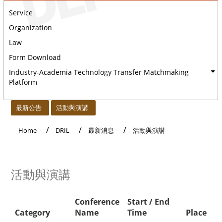
Service
Organization
Law
Form Download
Industry-Academia Technology Transfer Matchmaking
Platform
:::
最新公告
活動與演講
Home
DRIL
最新消息
活動與演講
活動與演講
Conference
Start / End
Category
Name
Time
Place