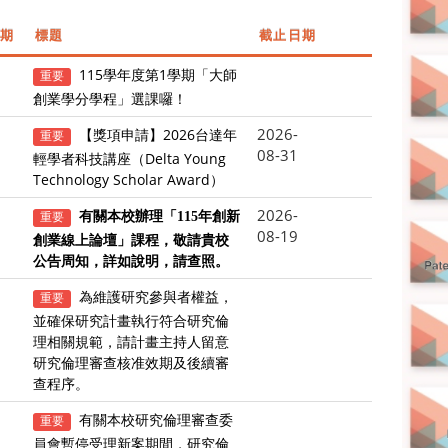
期
標題
截止日期
115學年度第1學期「大師
重要
創業學分學程」選課囉！
2026-
【獎項申請】2026台達年
重要
08-31
輕學者科技講座（Delta Young
Technology Scholar Award）
2026-
重要
有關本校辦理「115年創新
08-19
創業線上論壇」課程，敬請貴校
公告周知，詳如說明，請查照。
為維護研究參與者權益，
重要
並確保研究計畫執行符合研究倫
理相關規範，請計畫主持人留意
研究倫理審查核准效期及後續審
查程序。
有關本校研究倫理審查委
重要
員會暫停受理新案期間，研究倫