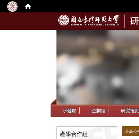
:::
研發處
企劃組
研究推
:::
:::
最新公
產學合作組