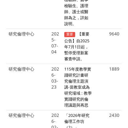
檢驗生、護理
師、護士或醫
師為之，詳如
說明。
研究倫理中心
202
9640
【重要
重要
5-
公告】自2025
07-
年7月1日起，
04
暫停受理新案
審查申請。
研究倫理中心
202
1889
115年度教學實
6-
踐研究計畫研
03-
究倫理主題演
23
講-當教室成為
研究場域 : 教學
實踐研究的倫
理議題與再思
研究倫理中心
202
2430
「2026年研究
6-
倫理工作坊
02-
（2）」