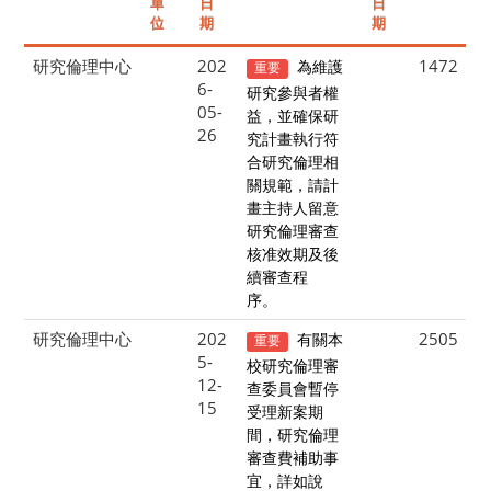
單
日
日
位
期
期
研究倫理中心
202
1472
為維護
重要
6-
研究參與者權
05-
益，並確保研
26
究計畫執行符
合研究倫理相
關規範，請計
畫主持人留意
研究倫理審查
核准效期及後
續審查程
序。
研究倫理中心
202
2505
有關本
重要
5-
校研究倫理審
12-
查委員會暫停
15
受理新案期
間，研究倫理
審查費補助事
宜，詳如說