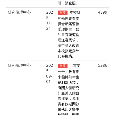
明，請查照。
研究倫理中心
202
4899
本校研
重要
5-
究倫理審查委
11-
員會新案暫停
24
受理期間，如
計畫有研究倫
理送審需求，
請申請人改送
本校指定委外
代審機構。
研究倫理中心
202
5286
【重要
重要
5-
公告】教育部
09-
來函轉知衛生
01
福利部函釋，
有關人體研究
計畫涉人體血
液採集，應由
具有效期間執
業執照之醫事
檢驗師、醫事