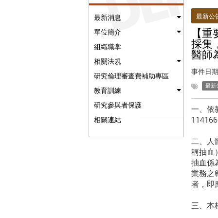
:::
最新公
最新消息
【重
單位簡介
採集
組織職掌
醫師
相關法規
事件日期
研究倫理審查費補助專區
最新
教育訓練
研究參與者保護
一、依教
1141
相關連結
二、人
稱抽血
抽血係
業務之
者，即
三、本