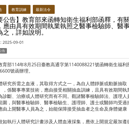
告
教育訓練
最新法令
要公告】教育部來函轉知衛生福利部函釋，有
，應由具有效期間執業執照之醫事檢驗師、醫
為之，詳如說明。
:
2025-09-01
公告
育部114年8月25日臺教高通字第1140088221號函轉衛生福利
666600號函辦理。
體研究所需之血液，其取得方式之一，為自人體靜脈或動脈抽取；
），係醫事專業技術，應由接受相關抽血訓練，且具有效期間執
為診斷、治療或人體研究而有不同。觀諸醫事檢驗師法、護理人
範圍，與醫事檢驗師、醫事檢驗生、護理師、護士或醫師均受過
應由上開醫事人員為之，始能保障接受抽血者之生命及身體健康
校如執行人體研究計畫涉及人體血液採集，應依上開規定嚴加遵