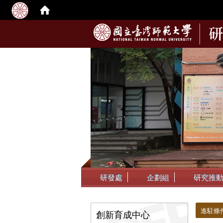
:::
研發處
企劃組
研究推
:::
:::
進駐條
創新育成中心