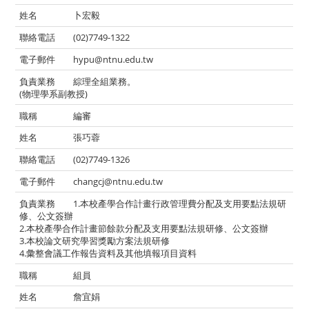
卜宏毅
(02)7749-1322
hypu@ntnu.edu.tw
綜理全組業務。
(物理學系副教授)
編審
張巧蓉
(02)7749-1326
changcj@ntnu.edu.tw
1.本校產學合作計畫行政管理費分配及支用要點法規研
修、公文簽辦
2.本校產學合作計畫節餘款分配及支用要點法規研修、公文簽辦
3.本校論文研究學習獎勵方案法規研修
4.彙整會議工作報告資料及其他填報項目資料
組員
詹宜娟