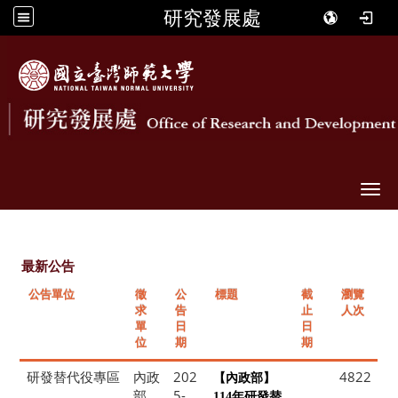
研究發展處
Togg
最新公告
公告單位
徵
公
標題
截
瀏覽
求
告
止
人次
單
日
日
位
期
期
研發替代役專區
內政
202
4822
【內政部】
部
5-
114年研發替