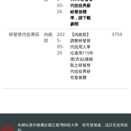
05-
代役役男薪
26
給發放標
準，請下載
參閱
研發替代役專區
內政
202
3759
【內政部】
部
5-
調整研發替
05-
代役用人單
20
位進用115年
度(含)以後錄
取之研發替
代役役男研
究發展費
本網站著作權屬於國立臺灣師範大學 研究發展處，請詳見
使用規
則