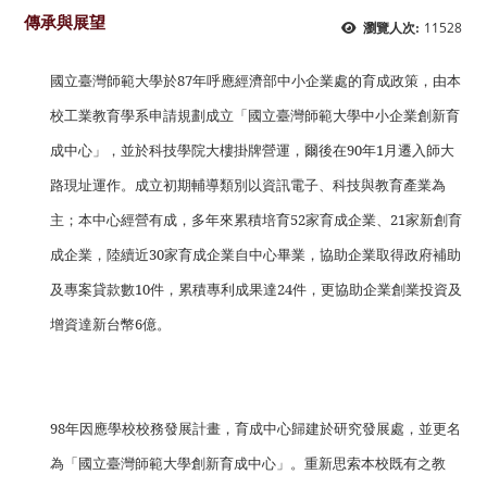
傳承與展望
11528
瀏覽人次:
國立臺灣師範大學於
87
年呼應經濟部中小企業處的育成政策，由本
校工業教育學系申請規劃成立「國立臺灣師範大學中小企業創新育
成中心」，並於科技學院大樓掛牌營運，爾後在
90
年
1
月遷入師大
路現址運作。成立初期輔導類別以資訊電子、科技與教育產業為
主；本中心經營有成，多年來累積培育
52
家育成企業、
21
家新創育
成企業，陸續近
30
家育成企業自中心畢業，協助企業取得政府補助
及專案貸款數
10
件，累積專利成果達
24
件，更協助企業創業投資及
增資達新台幣
6
億。
98
年因應學校校務發展計畫，育成中心歸建於研究發展處，並更名
為「國立臺灣師範大學創新育成中心」。重新思索本校既有之教