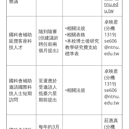
會議
tnu.ed
u.tw
卓映君
•
相關法規
(分機
隨到隨審
國科會補助
•
相關表格
1319)
(但建議於
延攬客座科
•
本校博士後研究
se606
聘任前兩
技人才
教學研究費支給
@ntnu.
個月提出)
標準表
edu.tw
卓映君
(分機
國科會補助
至遲應於
1319)
邀請國際科
受邀請人
•
相關法規
se606
技人士短期
抵臺六星
@ntnu.
訪問
期前提出
edu.tw
莊惠真
每年約3月
(分機