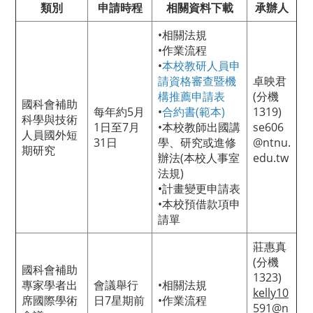
類別
申請時程
相關資料下載
承辦人
•
相關法規
•
作業流程
•
本校教研人員申
請資格審查暨機
卓映君
構推薦申請表
(分機
國科會補助
每年約5月
•
合約書(範本)
1319)
科學與技術
1日至7月
•
本校教師出國講
se606
人員國外短
31日
學、研究或進修
@ntnu.
期研究
辦法(本校人事室
edu.tw
法規)
•
計畫變更申請表
•
本校預借款項申
請單
莊惠真
(分機
國科會補助
1323)
專家學者出
會議舉行
•
相關法規
kelly10
席國際學術
日7星期前
•
作業流程
591@n