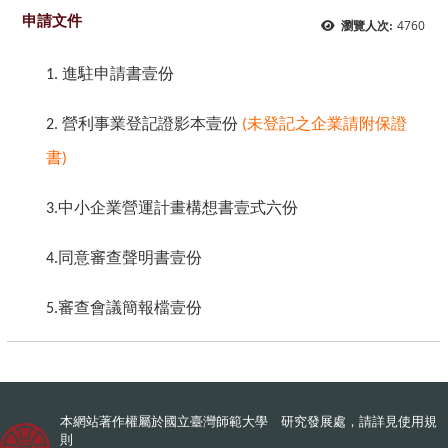
申請文件
4760
瀏覽人次:
進駐申請書壹份
1.
營利事業登記證影本壹份
未登記之企業請附保證
2.
(
書
)
中小企業營運計畫構想書
壹式六份
3.
同意審查聲明書
壹份
4.
審查會議簡報檔
壹份
5.
本網站著作權屬於國立臺灣師範大學 研究發展處，請詳見
使用規
則