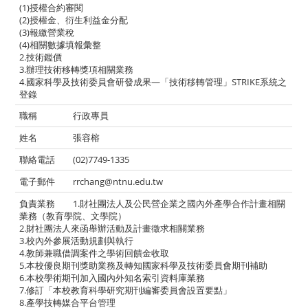
(1)授權合約審閱
(2)授權金、衍生利益金分配
(3)報繳營業稅
(4)相關數據填報彙整
2.技術鑑價
3.辦理技術移轉獎項相關業務
4.國家科學及技術委員會研發成果—「技術移轉管理」STRIKE系統之
登錄
行政專員
張容榕
(02)7749-1335
rrchang@ntnu.edu.tw
1.財社團法人及公民營企業之國內外產學合作計畫相關
業務（教育學院、文學院）
2.財社團法人來函舉辦活動及計畫徵求相關業務
3.校內外參展活動規劃與執行
4.教師兼職借調案件之學術回饋金收取
5.本校優良期刊獎助業務及轉知國家科學及技術委員會期刊補助
6.本校學術期刊加入國內外知名索引資料庫業務
7.修訂「
本校教育科學研究期刊編審委員會設置要點
」
8.產學技轉媒合平台管理