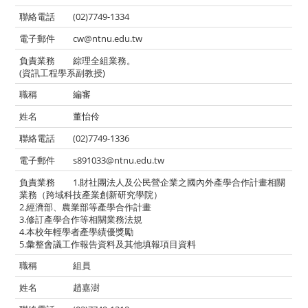
(02)7749-1334
cw@ntnu.edu.tw
綜理全組業務。
(資訊工程學系副教授)
編審
董怡伶
(02)7749-1336
s891033@ntnu.edu.tw
1.財社團法人及公民營企業之國內外產學合作計畫相關
業務（跨域科技產業創新研究學院）
2.經濟部、農業部等產學合作計畫
3.修訂產學合作等相關業務法規
4.本校年輕學者產學績優獎勵
5.彙整會議工作報告資料及其他填報項目資料
組員
趙嘉澍