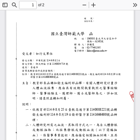
of 2
Toggle
Find
Zoom
Zoom
To
Sidebar
Out
In
檔
號：
保存年限：
國立臺灣師範大學
函
地
址：
臺北市大安區和平
106308
東路一段
號
162
聯 絡 人：郭樓惠
電
話：
02-77491395
電子郵件：
lhkuo@ntnu.edu.tw
受文者：如行文單位
裝
發文日期：
中華民國
年
月
日
114
9
1
發文字號：
師大研倫
字第
號
1140034714
速別：
普通件
密等及解密條件或保密期限：
附件：
教育部
年
月
日臺教高通字第
號函、衛生福利部
年
月
日衛
114
8
25
1140088221
114
8
19
部醫字第
號函
1141666600
主旨：
教育部來函轉知衛生福利部函釋，有關人體
人體血液採集，應由具有效期間執業執照
師、醫事檢驗生、護理師、護士或醫師為
訂
明，請查照並轉知所屬。
說明：
一、
依教育部
年
月
日臺教高通字第
號函轉
114
8
25
1140088221
衛生福利部
年
月
日衛部醫字第
號函辦
114
8
19
1141666600
理。
二、
人體研究所需之血液，其取得方式之一，為
或 動 脈 抽 取 ； 而 採 集 靜 脈 或 動 脈 血 液 （ 以
線
血），係醫事專業技術，應由接受相關抽血