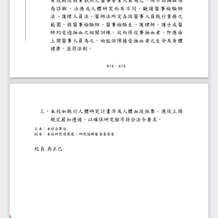
有效期間執業執照之醫事專業人員為之，尚
為診斷、治療或人體研究而有不同。觀諸
法、護理人員法、醫師法所定各該醫事人員
範圍，與醫事檢驗師、醫事檢驗生、護理師
師均受過抽血之相關訓練，從而得從事抽血
上開醫事人員為之，始能保障接受抽血者之
健康，並符法制。
第
頁，共
頁
1
2
三、本校如執行人體研究計畫涉及人體血液採
規定嚴加遵循，以確保研究程序符合法令要求
正本：本校各單位
副本：本校研究發展處、研究倫理審查委員會
校長
吳正己