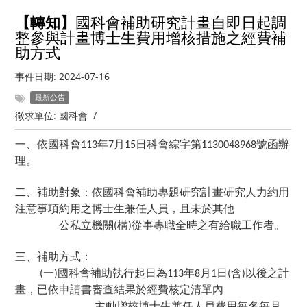
【轉知】
國科會補助研究計畫自即日起調
整參與計畫博士生費用增核措施之經費補
助方式
事件日期:
2024-07-16
最新公告
徵求單位:
國科會
/
一、依國科會
年
月
日科會綜字第
號函辦
113
7
15
1130048968
理。
二、補助對象：依國科會補助專題研究計畫研究人力約用
注意事項約用之博士生兼任人員，且未於其他
公私立機關
構
從事專職全時之有給職工作者。
(
)
三、補助方式：
一
國科會補助執行起日為
年
月
日
含
以後之計
(
)
113
8
1
(
)
畫，已依申請書審查結果於經費核定清單內
主動增核博士生兼任人員費用每名每月