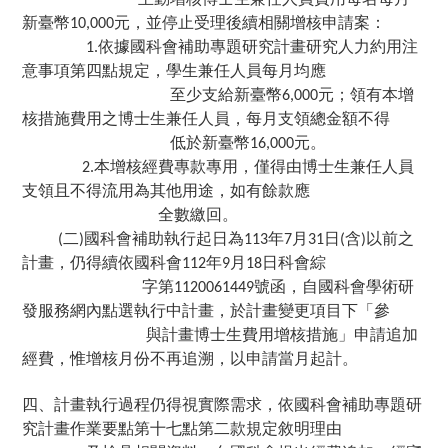
新臺幣
元，並停止受理後續相關增核申請案：
10,000
依據國科會補助專題研究計畫研究人力約用注
1.
意事項第四點規定，學生兼任人員每月均應
至少支給新臺幣
元；領有本增
6,000
核措施費用之博士生兼任人員，每月支領總金額不得
低於新臺幣
元。
16,000
本增核經費專款專用，僅得由博士生兼任人員
2.
支領且不得流用為其他用途，如有餘款應
全數繳回。
二
國科會補助執行起日為
年
月
日
含
以前之
(
)
113
7
31
(
)
計畫，仍得續依國科會
年
月
日科會綜
112
9
18
字第
號函，自國科會學術研
1120061449
發服務網內點選執行中計畫，於計畫變更項目下「參
與計畫博士生費用增核措施」申請追加
經費，惟增核月份不再追溯，以申請當月起計。
四、計畫執行過程仍得視實際需求，依國科會補助專題研
究計畫作業要點第十七點第二款規定敘明理由