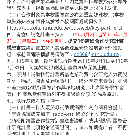
作者。若合著對象為畢業五年內之海外指導教授或指導外
籍研究學生，得提高補助經費至原限定上限的 1.5 倍。
（二）合作對象為本校國際處公布之重點姊妹校。(本校
重點姊妹校如附件或參考本校國際處網頁公告
https://bds.oia.ntnu.edu.tw/bds/web/key-partners
)。
四、有意申請之計畫主持人，
115年3月2日起至115年3月
31日
（星期二）下午5時前
，
提交1份跨國合作研究計畫
構想書
並經計畫主持人簽名後送至研究發展處研究推動
組，構想書
電子檔
請另傳送至：
se606@ntnu.edu.tw
。
五、115年度第一期計畫執行期間為115年8月1日至116年
7月31日，每案補助經費以新臺幣20萬元為上限。
六、原則上補助執行計畫所需之業務費（含研究人力費與
耗材、物品、圖書及雜項費用）、國外學者來臺費用及國
外差旅費(含執行國際合作與移地研究、出席國際學術會
議)。惟業務費經費編列不得超過總金額 25 %為原則。
七、執行成效考核（擇一）
（一）計畫主持人須於原補助期滿兩年內向國科會提出
「雙邊協議擴充加值（add-on）國際合作研究計畫」
（須檢附跨國合作雙方計畫送審證明）或其他類型國際合
作研究計畫（須檢附送審證明），倘未如期提出者，不再
受理計畫主持人申請本項補助。