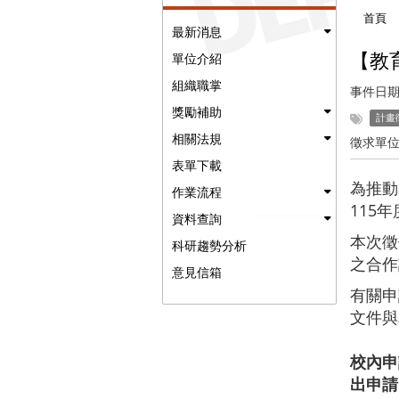
首頁
最新消息
【教
單位介紹
組織職掌
事件日期
獎勵補助
計畫
相關法規
徵求單位
表單下載
為推動
作業流程
115
資料查詢
本次徵
科研趨勢分析
之合作
意見信箱
有關申
文件與
校內申
出申請