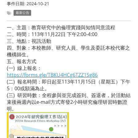
事件日期:
2024-10-21
最新公告
一、主題：教育研究中的倫理實踐與知情同意流程
二、時間：113年11月22日 下午2:00-4:00
三、地點：視訊活動
四、對象：本校教師、研究人員、學生及委託本校代審之
機構師生。
五、報名方式
(一) 線上報名：
https://forms.gle/TBKU4HCg6TZZ1Sg86
(二) 報名時間：即日起至113年11月15日（星期五）下午
5：00或額滿為止。
(三) 研習時數：全程參與並完成簽到、簽退者，於活動結
束後兩週內以e-mail方式寄發2小時研究倫理研習時數證
明。