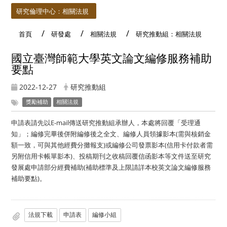
研究倫理中心：相關法規
首頁
研發處
相關法規
研究推動組：相關法規
國立臺灣師範大學英文論文編修服務補助
要點
2022-12-27
研究推動組
獎勵補助
相關法規
申請表請先以
E-mail
傳送研究推動組承辦人，本處將回覆「受理通
知」；編修完畢後併附編修後之全文、編修人員領據影本
(
需與核銷金
額一致，可與其他經費分攤報支
)
或編修公司發票影本
(
信用卡付款者需
另附信用卡帳單影本
)
、投稿期刊之收稿回覆信函影本等文件送至研究
發展處申請部分經費補助
(
補助標準及上限請詳本校英文論文編修服務
補助要點
)
。
法規下載
申請表
編修小組