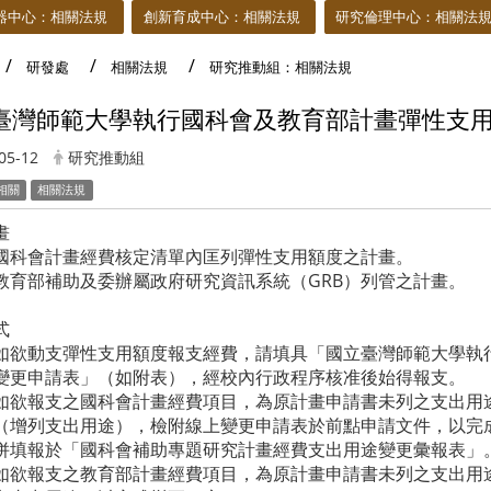
器中心：相關法規
創新育成中心：相關法規
研究倫理中心：相關法
研發處
相關法規
研究推動組：相關法規
臺灣師範大學執行國科會及教育部計畫彈性支
05-12
研究推動組
相關
相關法規
畫
國科會計畫經費核定清單內匡列彈性支用額度之計畫。
教育部補助及委辦屬政府研究資訊系統（GRB）列管之計畫。
式
如欲動支彈性支用額度報支經費，請填具「國立臺灣師範大學執
變更申請表」（如附表），經校內行政程序核准後始得報支。
如欲報支之國科會計畫經費項目，為原計畫申請書未列之支出用
（增列支出用途），檢附線上變更申請表於前點申請文件，以完
併填報於「國科會補助專題研究計畫經費支出用途變更彙報表」
如欲報支之教育部計畫經費項目，為原計畫申請書未列之支出用