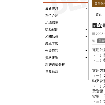
貴重儀
最新消息
首頁
單位介紹
組織職掌
國立
獎勵補助
2023-
相關法規
計畫
表單下載
適用計
作業流程
（一）
資料查詢
（二）
科研趨勢分析
支用方
意見信箱
（一）
動支及
（二）
費變更
變更一
（三）