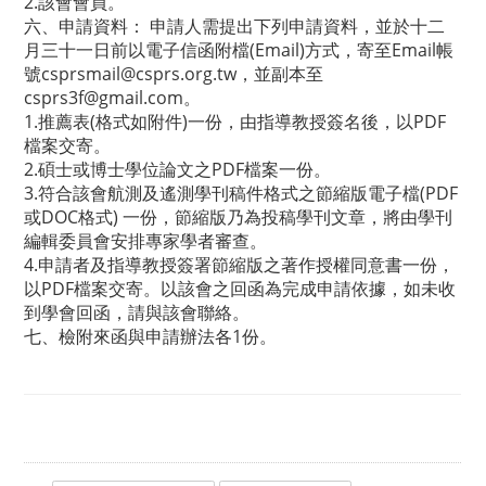
2.該會會員。
六、申請資料： 申請人需提出下列申請資料，並於十二
月三十一日前以電子信函附檔(Email)方式，寄至Email帳
號csprsmail@csprs.org.tw，並副本至
csprs3f@gmail.com。
1.推薦表(格式如附件)一份，由指導教授簽名後，以PDF
檔案交寄。
2.碩士或博士學位論文之PDF檔案一份。
3.符合該會航測及遙測學刊稿件格式之節縮版電子檔(PDF
或DOC格式) 一份，節縮版乃為投稿學刊文章，將由學刊
編輯委員會安排專家學者審查。
4.申請者及指導教授簽署節縮版之著作授權同意書一份，
以PDF檔案交寄。以該會之回函為完成申請依據，如未收
到學會回函，請與該會聯絡。
七、檢附來函與申請辦法各1份。