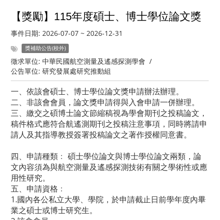
【獎勵】115年度碩士、博士學位論文獎
事件日期:
2026-07-07
~
2026-12-31
獎補助公告(校外)
徵求單位:
中華民國航空測量及遙感探測學會
/
公告單位:
研究發展處研究推動組
一、依該會碩士、博士學位論文獎申請辦法辦理。
二、非該會會員，論文獎申請得與入會申請一併辦理。
三、繳交之碩博士論文節縮稿視為學會期刊之投稿論文，
稿件格式應符合航遙測期刊之投稿注意事項，同時將請申
請人及其指導教授簽署投稿論文之著作授權同意書。
四、申請種類﹕ 碩士學位論文與博士學位論文兩類，論
文內容須為與航空測量及遙感探測技術有關之學術性或應
用性研究。
五、申請資格﹕
1.國內各公私立大學、學院，於申請截止日前學年度內畢
業之碩士或博士研究生。