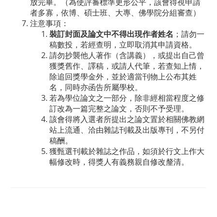
放完畢。（為使評審標準更形公平，該會得視申請
者多寡，依博、碩士班、大專、佛學院分組審查）
注意事項：
裝訂封面及論文中不得出現作者姓名
；請勿一
稿數投，若經查明，立即取消其申請資格。
請勿抄襲他人著作（含講義），或提出自己曾
獲獎舊作、譯稿，或請人代筆，若查知上情，
除追回獎學金外，並於適當刊物上公布其姓
名，同時亦函告所屬學校。
若為學位論文之一部分，除非經相當程度之修
訂改為一篇完整之論文，否則不予受理。
該會得將入選者所提出之論文置於相關佛教網
站上流通、洽由雜誌刊載及出版專刊，不另付
稿酬。
獲甄選刊載於雜誌之作品，如須於行文上作大
幅修改時，得獎人有義務親自修改釐清。