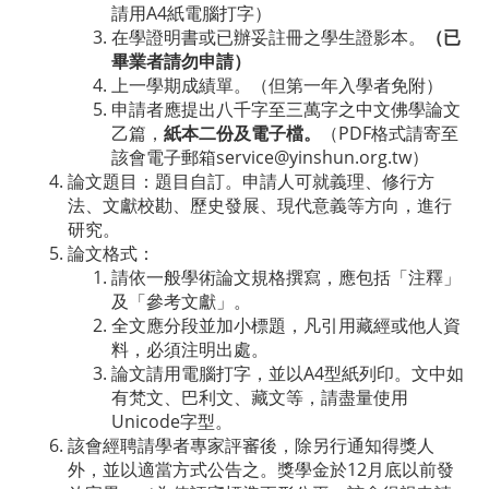
請用A4紙電腦打字）
在學證明書或已辦妥註冊之學生證影本。
（已
畢業者請勿申請）
上一學期成績單。（但第一年入學者免附）
申請者應提出八千字至三萬字之中文佛學論文
乙篇，
紙本二份及電子檔。
（PDF格式請寄至
該會電子郵箱service@yinshun.org.tw）
論文題目：題目自訂。申請人可就義理、修行方
法、文獻校勘、歷史發展、現代意義等方向，進行
研究。
論文格式：
請依一般學術論文規格撰寫，應包括「注釋」
及「參考文獻」。
全文應分段並加小標題，凡引用藏經或他人資
料，必須注明出處。
論文請用電腦打字，並以A4型紙列印。文中如
有梵文、巴利文、藏文等，請盡量使用
Unicode字型。
該會經聘請學者專家評審後，除另行通知得獎人
外，並以適當方式公告之。獎學金於12月底以前發