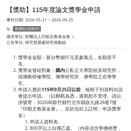
【獎助】115年度論文獎學金申請
事件日期:
2026-05-21
~
2026-09-25
獎補助公告(校外)
徵求單位:
財團法人印順文教基金會
/
公告單位:
研究發展處研究推動組
獎學金金額：新台幣捌仟元至參萬元，名額若干
名。
獎學金發給對象：
國內
公私立大專院校及研究所，
或佛教研修學院、佛學研究所、佛學院之在學學
生。
申請人應於
115年9月25日以前
，檢附下列資料向該
會提出申請。（以郵戳為憑，過期恕不受理。請以
掛號寄：302048新竹縣竹北市縣政九路28巷7號
『印順文教基金會』。並於信封上註明：申請獎學
金）
申請人資料表。
800字以上自傳乙篇。（內容須含學佛經歷，