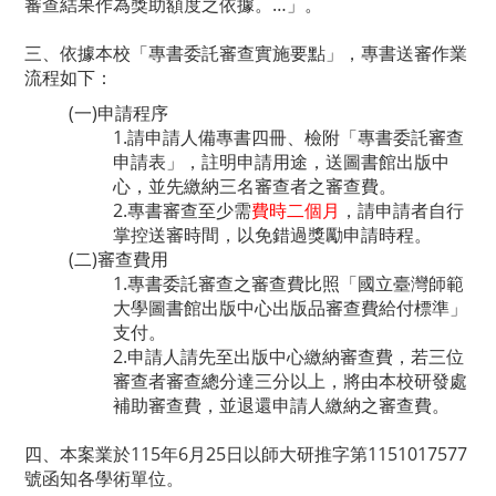
審查結果作為獎助額度之依據。…」。
三、依據本校「專書委託審查實施要點」，專書送審作業
流程如下：
(一)申請程序
1.請申請人備專書四冊、檢附「專書委託審查
申請表」，註明申請用途，送圖書館出版中
心，並先繳納三名審查者之審查費。
2.專書審查至少需
費時二個月
，請申請者自行
掌控送審時間，以免錯過獎勵申請時程。
(二)審查費用
1.專書委託審查之審查費比照「國立臺灣師範
大學圖書館出版中心出版品審查費給付標準」
支付。
2.申請人請先至出版中心繳納審查費，若三位
審查者審查總分達三分以上，將由本校研發處
補助審查費，並退還申請人繳納之審查費。
四、本案業於115年6月25日以師大研推字第1151017577
號函知各學術單位。