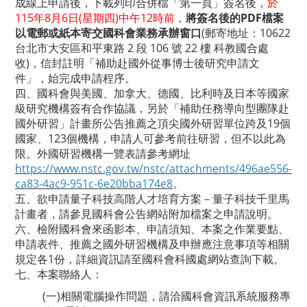
成線上申請後，下載列印合併檔「第一頁」簽名後，
於
115年8月6日(星期四)中午12時前
，
將簽名後的PDF檔案
以電郵或紙本寄交國科會業務承辦窗口
(郵寄地址：10622
台北市大安區和平東路 2 段 106 號 22 樓 科教國合處
收)，信封註明「補助赴國外從事博士後研究申請文
件」，始完成申請程序。
四、國科會與美國、加拿大、德國、比利時及日本等國家
級研究機構簽有合作協議，另於「補助任務導向型團隊赴
國外研習」計畫所公告推薦之頂尖國外研習單位跨及19個
國家、123個機構，申請人可參考前往研習，但不以此為
限。外國研習機構一覽表請參考網址
https://www.nstc.gov.tw/nstc/attachments/496ae556-
ca83-4ac9-951c-6e20bba174e8
。
五、欲申請量子科技高階人才培育方案－量子科技千里馬
計畫者，請參見國科會公告網站附加檔案之申請說明。
六、檢附國科會來函影本、申請須知、本案之作業要點、
申請表件、推薦之國外研習機構及申辦應注意事項等相關
規定各1份，詳細資訊請至國科會科國處網站查詢下載。
七、本案聯絡人：
(一)相關電腦操作問題，請洽國科會資訊系統服務專