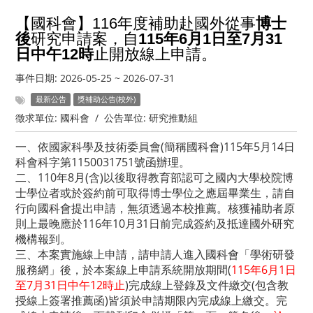
【國科會】116年度補助赴國外從事
博士
後
研究申請案，自
115年6月1日至7月31
日中午12時
止開放線上申請。
事件日期:
2026-05-25
~
2026-07-31
最新公告
獎補助公告(校外)
徵求單位:
國科會
/
公告單位:
研究推動組
一、依國家科學及技術委員會(簡稱國科會)115年5月14日
科會科字第1150031751號函辦理。
二、110年8月(含)以後取得教育部認可之國內大學校院博
士學位者或於簽約前可取得博士學位之應屆畢業生，請自
行向國科會提出申請，無須透過本校推薦。核獲補助者原
則上最晚應於116年10月31日前完成簽約及抵達國外研究
機構報到。
三、本案實施線上申請，請申請人進入國科會「學術研發
服務網」後，於本案線上申請系統開放期間(
115年6月1日
至7月31日中午12時止
)完成線上登錄及文件繳交(包含教
授線上簽署推薦函)皆須於申請期限內完成線上繳交。完