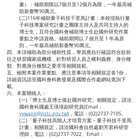
畫）：補助期限以7個月至12個月為限，一年最高補
助新臺幣90萬元。
(二)116年補助量子科技千里馬計畫：本校現執行量
子科技專案研究計畫之團隊主持人及共同主持人的
博士生，且符合國科會補助博士生赴國外研究作業
要點之申請資格。補助期間以 7 個月至 1 年為原
則，一年最高補助新臺幣90萬元。
四、本項補助為部分補助性質，學員應自行確認符合欲前
往之研習國家或機構，針對研習人員之權利義務、身分種
類、對應身分種類之要求等相關規範。
五、檢附本案作業要點、應注意事項等相關規定各1份，
詳細資訊請至國科會科教發展及國際合作處網站查詢下
載。
六、本案聯絡人：
(一)「博士生及博士後赴國外研究」相關規定，請洽
國科會科國處王瑛瑛副研究員(Email：
yywang@nstc.gov.tw
)，電話：(02)2737-7105。
(二)「量子科技高階人才培育方案－量子科技千里馬
計畫」相關規定，請洽國科會自然處劉芳君科研管
理師，電話：(02)2737-7022、Email：