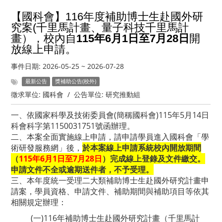
【國科會】116年度補助博士生赴國外研
究案(千里馬計畫、量子科技千里馬計
畫），校內自
115年6月1日至7月28日
開
放線上申請。
事件日期:
2026-05-25
~
2026-07-28
最新公告
獎補助公告(校外)
徵求單位:
國科會
/
公告單位:
研究推動組
一、依國家科學及技術委員會(簡稱國科會)115年5月14日
科會科字第1150031751號函辦理。
二、本案全面實施線上申請，請申請學員進入國科會「學
術研發服務網」後，
於本案線上申請系統校內開放期間
（
115年6月1日至7月28日
）完成線上登錄及文件繳交。
申請文件不全或逾期送件者，不予受理。
三、本年度統一受理二大類補助博士生赴國外研究計畫申
請案，學員資格、申請文件、補助期間與補助項目等依其
相關規定辦理：
(一)116年補助博士生赴國外研究計畫（千里馬計