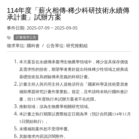
114年度「薪火相傳-稀少科研技術永續傳
承計畫」試辦方案
事件日期:
2025-07-09
~
2025-09-05
計畫徵求公告
徵求單位:
國科會
/
公告單位:
研究推動組
本方案旨在永續傳承臺灣生物農學領域中，稀少並具保存價值
及需求性的技術，期望學者勇於提出特殊稀少性領域之經典或
基礎技術並具經驗傳承意義的科研計畫。
計畫主持人與共同主持人資格須符合「國家科學及技術委員會
補助專題研究計畫作業要點」規定，且申請時未執行國科會計
畫，但113年度執行本試辦方案者不在此限。
推動領域：須為生物農學相關研究領域。
本計畫之執行期限以實際核定日期為準（預計自民國114年11月
1日開始執行）。
未獲補助案件恕不受理申覆。
其餘徵求內容請詳閱附件。