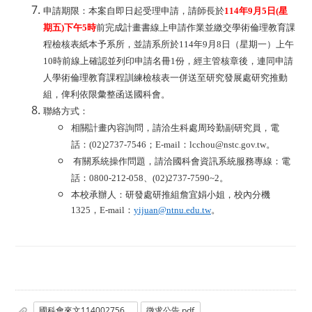
申請期限：本案自即日起受理申請，請師長於
114
年9月5日(星
期五)下午5時
前完成計畫書線上申請作業並繳交學術倫理教育課
程檢核表紙本予系所，並請系所於114年9月8日（星期一）上午
10時前線上確認並列印申請名冊1份，經主管核章後，連同申請
人學術倫理教育課程訓練檢核表一併送至研究發展處研究推動
組，俾利依限彙整函送國科會。
聯絡方式：
相關計畫內容詢問，請洽生科處周玲勤副研究員，電
話：(02)2737-7546；E-mail：lcchou@nstc.gov.tw。
有關系統操作問題，請洽國科會資訊系統服務專線：電
話：0800-212-058、(02)2737-7590~2。
本校承辦人：研發處研推組詹宜娟小姐，校內分機
1325，E-mail：
yijuan@ntnu.edu.tw
。
國科會來文1140027567.pdf
徵求公告.pdf