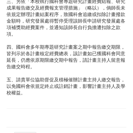
三、另依「本校執行國科會專題研究計畫經費結報、研究
成果報告繳交及經費報支管理措施」（略以），倘師長未
依規定辦理計畫結案程序，致國科會追繳或扣除計畫撥款
金額時，研究發展處得暫停受理該師長申請研究發展處各
項補獎助經費案件，並通知該師長自行負擔遭扣除之款
項。
四、國科會多年期專題研究計畫案之期中報告繳交期限，
皆列示於各計畫核定經費總表，該計畫如已獲國科會同意
延長，仍應依原期限繳交期中報告，請計畫主持人留意報
告繳交時程。
五、請貴單位協助督促及積極催辦計畫主持人繳交報告，
以免國科會依規定終止或註銷計畫，影響計畫主持人及學
校權益。