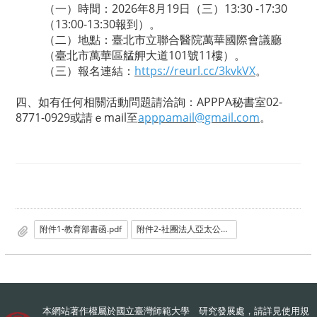
（一）時間：2026年8月19日（三）13:30 -17:30
（13:00-13:30報到）。
（二）地點：臺北市立聯合醫院萬華國際會議廳
（臺北市萬華區艋舺大道101號11樓）。
（三）報名連結：
https://reurl.cc/3kvkVX
。
四、如有任何相關活動問題請洽詢：APPPA秘書室02-
8771-0929或請ｅmail至
apppamail@gmail.co
m
。
附件1-教育部書函.pdf
附件2-社團法人亞太公私合夥建設_PPP_發展協會函_原函文影本_.pdf
本網站著作權屬於國立臺灣師範大學 研究發展處，請詳見
使用規