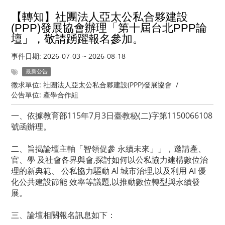
【轉知】社團法人亞太公私合夥建設
(PPP)發展協會辦理「第十屆台北PPP論
壇」，敬請踴躍報名參加。
事件日期:
2026-07-03
~
2026-08-18
最新公告
徵求單位:
社團法人亞太公私合夥建設(PPP)發展協會
/
公告單位:
產學合作組
一、依據教育部115年7月3日臺教秘(二)字第1150066108
號函辦理。
二、旨揭論壇主軸「智領促參 永續未來」」，邀請產、
官、學 及社會各界與會,探討如何以公私協力建構數位治
理的新典範、 公私協力驅動 Al 城市治理,以及利用 AI 優
化公共建設節能 效率等議題,以推動數位轉型與永續發
展。
三、論壇相關報名訊息如下：