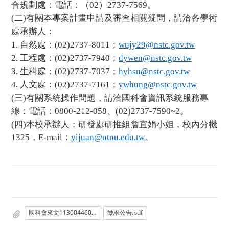
合規劃處：電話：（02）2737-7569。
(二)
有關本專案計畫申請及審查相關疑問，請洽各學術
處承辦人：
1.
自然處：(02)2737-8011；
wujy29@nstc.gov.tw
2.
工程處：(02)2737-7940；
dywen@nstc.gov.tw
3.
生科處：(02)2737-7037；
hyhsu@nstc.gov.tw
4.
人文處：(02)2737-7161；
ywhung@nstc.gov.tw
(三)
有關系統操作問題，請洽國科會資訊系統服務專
線：電話：0800-212-058、(02)2737-7590~2。
(四)本校承辦人：研發處研推組詹宜娟小姐，校內分機
1325，E-mail：
yijuan@ntnu.edu.tw
。
國科會來文1130044607.pdf
徵求公告.pdf