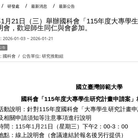
研發處
最新消息
最新公告
年
1
月
21
日（三）舉辦國科會「11
5
年度大專學
明會，歡迎師生同仁與會參加。
:
2026-01-03
~
2026-01-21
公告
:
國科會
/
公告單位:
研究推動組
國立臺灣師範大學
國科會「115
年度大專學生研究計畫申請案」
活動說明：針對11
5
年度國科會「大專學生研究計畫申
及相關申請須知等注意事項進行說明
時間：11
5
年
1
月
21
日（星期三）下午2：00-3：00
地點：線上說明會（會議連結於報名後另行提供）