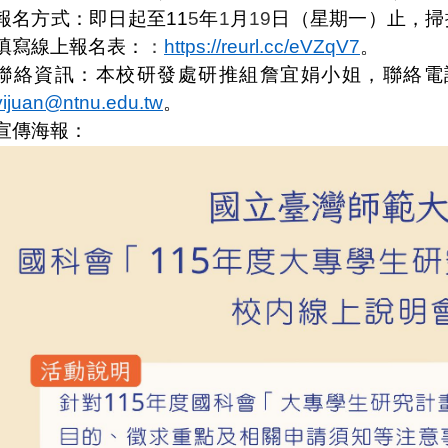
報名方式：即日起至11
5
年
1
月
19
日（星期一）止，掃描
填寫線上報名表：
：
https://reurl.cc/eVZqV7
。
聯絡資訊：本校研發處研推組詹宜娟小姐，聯絡電話：02
yijuan@ntnu.edu.tw
。
宣傳海報：