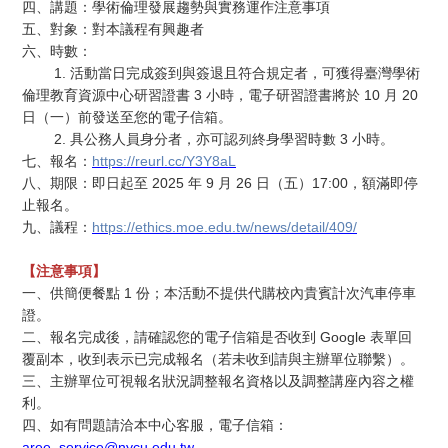
四、講題：學術倫理發展趨勢與實務運作注意事項
五、對象：對本議程有興趣者
六、時數：
1.
活動當日完成簽到與簽退且符合規定者，可獲得臺灣學術
3
10
20
倫理教育資源中心研習證書
小時，電子研習證書將於
月
日（一）前發送至您的電子信箱。
2.
3
具公務人員身分者，亦可認列終身學習時數
小時。
https://reurl.cc/Y3Y8aL
七、報名：
2025
9
26
17:00
八、期限：即日起至
年
月
日（五）
，額滿即停
止報名。
https://ethics.moe.edu.tw/news/detail/409/
九、議程：
【注意事項】
1
一、供簡便餐點
份；本活動不提供代購校內貴賓計次汽車停車
證。
Google
二、報名完成後，請確認您的電子信箱是否收到
表單回
覆副本，收到表示已完成報名（若未收到請與主辦單位聯繫）。
三、主辦單位可視報名狀況調整報名資格以及調整講座內容之權
利。
四、如有問題請洽本中心客服，電子信箱：
aree_service@nycu.edu.tw