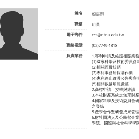
姓名
趙嘉澍
職稱
組員
電子郵件
ccs@ntnu.edu.tw
聯絡電話
(02)7749-1318
負責業務
1.專利申請及維護相關業
(1)國家科學及技術委員
(2)相關經費核銷
(3)專利事務所採購作業
(4)專利終止維護公告與審
(5)相關數據填報彙整
2.商標申請、授權與維護
3.本校財產系統之無形財
4.國家科學及技術委員會研
之登錄
5.產學合作暨研發成果管
6.財社團法人及公民營企
學院、國際與社會科學學院