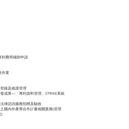
務
會專利費用補助申請
查作業
產登錄及維護管理
發成果—「專利資料管理」STRIKE系統
理法律諮詢服務招標及驗收
業之國內外產學合作計畫相關業務(管理
)