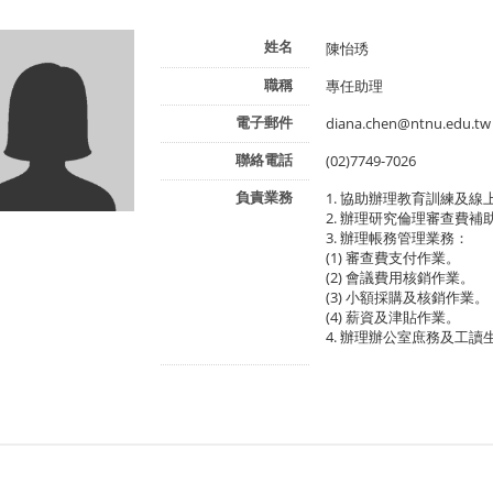
姓名
陳怡琇
職稱
專任助理
電子郵件
diana.chen@ntnu.edu.tw
聯絡電話
(02)7749-7026
負責業務
1. 協助辦理教育訓練及
2. 辦理研究倫理審查費補
3. 辦理帳務管理業務：
(1) 審查費支付作業。
(2) 會議費用核銷作業。
(3) 小額採購及核銷作業。
(4) 薪資及津貼作業。
4. 辦理辦公室庶務及工讀