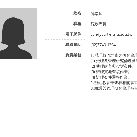
姓名
施幸延
職稱
行政專員
電子郵件
candysai@ntnu.edu.tw
聯絡電話
(02)7749-1394
負責業務
1. 辦理校內計畫之研究倫
(1) 受理及管理研究倫理
(2) 受理建言與投訴案件。
(3) 辦理實地查核作業。
(4) 辦理案件通報作業。
2. 辦理教育部查核相關事
3. 維護與管理研究倫理審