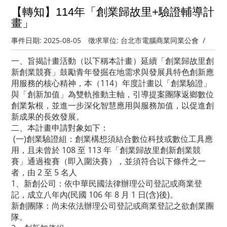
【轉知】114年「創業歸故里+驗證輔導計
畫」
事件日期:
2025-08-05
徵求單位:
台北市電腦商業同業公會
/
一、旨揭計畫活動（以下稱本計畫）延續「創業歸故里創
新創業競賽」鼓勵青年發掘在地需求與發展具特色創新應
用服務的核心精神，本（114）年度計畫以「創業驗證」
與「創新加值」為雙軌推動主軸，引導提案團隊返鄉數位
創業紮根，並進一步深化智慧應用與服務加值，以促進創
新成果的長效發展。
二、本計畫申請對象如下：
(一)創業驗證組：創業構想須結合數位科技或數位工具應
用，且未曾於 108 至 113 年「創業歸故里創新創業競
賽」通過複賽（即入圍決賽），並須符合以下條件之一
者，由 2 至 5 名人
1、新創公司：依中華民國法律辦理公司登記或商業登
記，成立八年內(民國 106 年 8 月 1 日(含)後)。
新創團隊：尚未依法辦理公司登記或商業登記之欲創業團
隊。