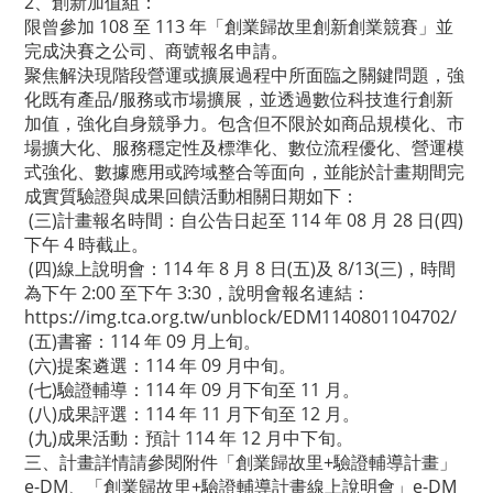
2、創新加值組：
限曾參加 108 至 113 年「創業歸故里創新創業競賽」並
完成決賽之公司、商號報名申請。
聚焦解決現階段營運或擴展過程中所面臨之關鍵問題，強
化既有產品/服務或市場擴展，並透過數位科技進行創新
加值，強化自身競爭力。包含但不限於如商品規模化、市
場擴大化、服務穩定性及標準化、數位流程優化、營運模
式強化、數據應用或跨域整合等面向，並能於計畫期間完
成實質驗證與成果回饋活動相關日期如下：
(三)計畫報名時間：自公告日起至 114 年 08 月 28 日(四)
下午 4 時截止。
(四)線上說明會：114 年 8 月 8 日(五)及 8/13(三)，時間
為下午 2:00 至下午 3:30，說明會報名連結：
https://img.tca.org.tw/unblock/EDM1140801104702/
(五)書審：114 年 09 月上旬。
(六)提案遴選：114 年 09 月中旬。
(七)驗證輔導：114 年 09 月下旬至 11 月。
(八)成果評選：114 年 11 月下旬至 12 月。
(九)成果活動：預計 114 年 12 月中下旬。
三、計畫詳情請參閱附件「創業歸故里+驗證輔導計畫」
e-DM、「創業歸故里+驗證輔導計畫線上說明會」e-DM