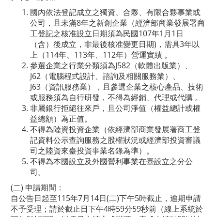
國內依法登記成立之獨資、合夥、有限合夥事業或
公司，且未滿8年之新創企業（經濟部商業發展署商
工登記之核准設立日期須為民國107年1月1日
（含）後成立，非最後核准變更日期)，需具3年以
上（114年、113年、112年）營運實績 。
參選企業之行業分類須為J582（軟體出版業）、
J62（電腦程式設計、諮詢及相關服務業）、
J63（資訊服務業），且參選企業之核心產品、技術
或服務須為自行研發，不得為經銷、代理或代購 。
非屬銀行拒絕往來戶，且公司淨值（權益總計或權
益總額）為正值。
不得為陸資投資企業（依經濟部商業發展署商工登
記資料公示查詢服務之股權狀況或經濟部投資審議
司之陸資來臺投資事業名錄為準）。
不得為本國設立及外國營利事業在臺設立之分公
司。
(二) 申請期間：
自公告日起至115年7月14日(二)下午5時截止，逾期申請
不予受理；請於截止日下午4時59分59秒前（線上系統於