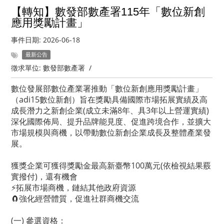
【轉知】數發部數產署115年「數位新創
應用獎勵計畫」
事件日期:
2026-06-18
最新公告
徵求單位:
數發部數產署
/
數位發展部數位產業署推動「數位新創應用獎勵計畫」
（adi15數位新創）旨在獎勵具備國際市場拓展實績及高
成長潛力之新創企業(成立未滿8年、具3年以上營運實績)
深化國際佈局、提升品牌能見度、促進跨境合作，並擴大
市場規模與商機，以帶動數位新創企業成長及整體產業發
展。
獲獎企業可獲得獎勵金最高新臺幣100萬元(依檢視結果覈
實撥付)，還有機會
⚡拓展市場商機，鏈結其他政府資源
🧲強化經營體質，促進社群商機交流
(一) 參選資格：