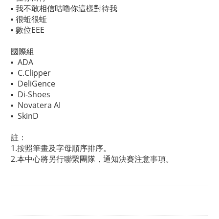
▪️ 我不敢相信咕嚕你這樣對待我
▪️ 很蚯很蚯
▪️ 數位EEE
國際組
▪️ ADA
▪️ C.Clipper
▪️ DeliGence
▪️ Di-Shoes
▪️ Novatera AI
▪️ SkinD
註：
1.按照筆畫及字母順序排序。
2.本中心將另行聯繫團隊，通知決賽注意事項。