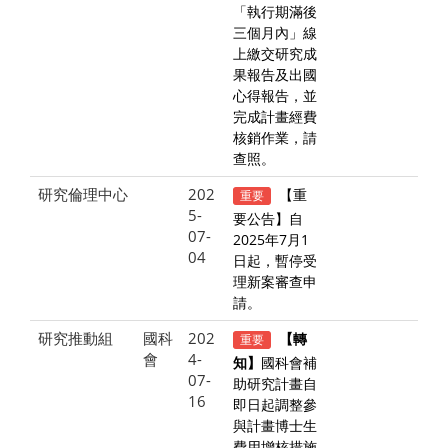
「執行期滿後
三個月內」線
上繳交研究成
果報告及出國
心得報告，並
完成計畫經費
核銷作業，請
查照。
研究倫理中心
202
【重
重要
5-
要公告】自
07-
2025年7月1
04
日起，暫停受
理新案審查申
請。
研究推動組
國科
202
重要
【轉
會
4-
知】
國科會補
07-
助研究計畫自
16
即日起調整參
與計畫博士生
費用增核措施