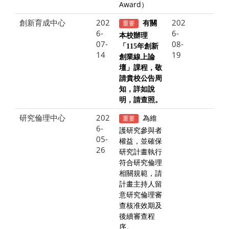
Award）
創新育成中心
202
202
重要
有關
6-
6-
本校辦理
07-
08-
「115年創新
14
19
創業線上論
壇」課程，敬
請貴校公告周
知，詳如說
明，請查照。
研究倫理中心
202
為維
重要
6-
護研究參與者
05-
權益，並確保
26
研究計畫執行
符合研究倫理
相關規範，請
計畫主持人留
意研究倫理審
查核准效期及
後續審查程
序。