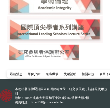
:::
研發處
最新消息
單位介紹
組織職掌
獎勵補助
相關法規
表單下
本網站著作權屬於國立臺灣師範大學 研究發展處，請詳見
使用規
則
地址：106台北市大安區和平東路1段162號普大樓2樓
網頁維護：
tingdf58@ntnu.edu.tw