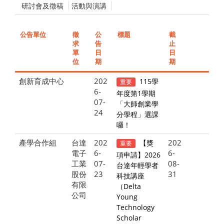
研討會及徵稿
活動與演講
公告單位
徵
公
標題
截
求
告
止
單
日
日
位
期
期
創新育成中心
202
115學
重要
6-
年度第1學期
07-
「大師創業學
24
分學程」選課
囉！
產學合作組
台達
202
202
【獎
重要
電子
6-
6-
項申請】2026
工業
07-
08-
台達年輕學者
股份
23
31
科技講座
有限
（Delta
公司
Young
Technology
Scholar