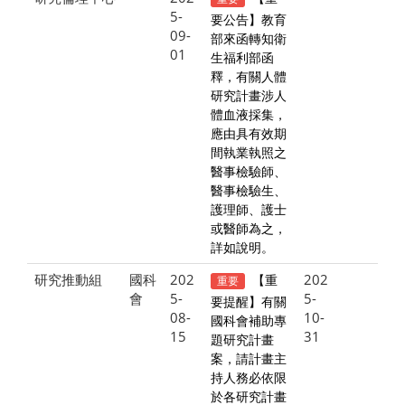
5-
要公告】教育
09-
部來函轉知衛
01
生福利部函
釋，有關人體
研究計畫涉人
體血液採集，
應由具有效期
間執業執照之
醫事檢驗師、
醫事檢驗生、
護理師、護士
或醫師為之，
詳如說明。
研究推動組
國科
202
202
【重
重要
會
5-
5-
要提醒】有關
08-
10-
國科會補助專
15
31
題研究計畫
案，請計畫主
持人務必依限
於各研究計畫