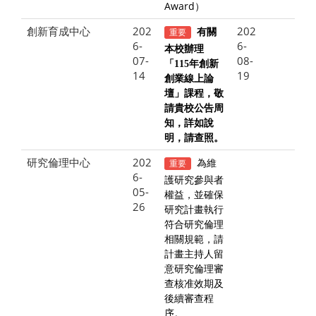
Award）
創新育成中心
202
202
重要
有關
6-
6-
本校辦理
07-
08-
「115年創新
14
19
創業線上論
壇」課程，敬
請貴校公告周
知，詳如說
明，請查照。
研究倫理中心
202
為維
重要
6-
護研究參與者
05-
權益，並確保
26
研究計畫執行
符合研究倫理
相關規範，請
計畫主持人留
意研究倫理審
查核准效期及
後續審查程
序。