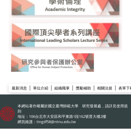
:::
研發處
最新消息
單位介紹
組織職掌
獎勵補助
相關法規
表單下
本網站著作權屬於國立臺灣師範大學 研究發展處，請詳見
使用規
則
地址：106台北市大安區和平東路1段162號普大樓2樓
網頁維護：
tingdf58@ntnu.edu.tw