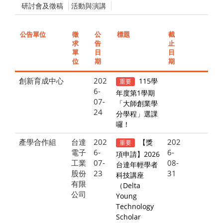
研討會及徵稿
活動與演講
公告單位
徵
公
標題
截
求
告
止
單
日
日
位
期
期
創新育成中心
202
115學
重要
6-
年度第1學期
07-
「大師創業學
24
分學程」選課
囉！
產學合作組
台達
202
202
【獎
重要
電子
6-
6-
項申請】2026
工業
07-
08-
台達年輕學者
股份
23
31
科技講座
有限
（Delta
公司
Young
Technology
Scholar