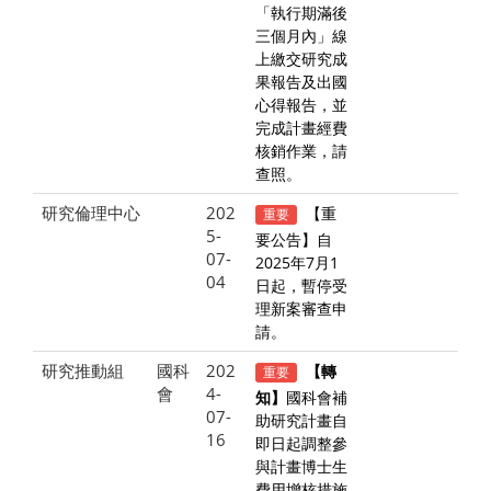
「執行期滿後
三個月內」線
上繳交研究成
果報告及出國
心得報告，並
完成計畫經費
核銷作業，請
查照。
研究倫理中心
202
【重
重要
5-
要公告】自
07-
2025年7月1
04
日起，暫停受
理新案審查申
請。
研究推動組
國科
202
重要
【轉
會
4-
知】
國科會補
07-
助研究計畫自
16
即日起調整參
與計畫博士生
費用增核措施