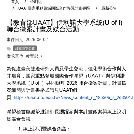
首頁
企劃組
UAAT國家重點領域國際合作聯盟計畫專區
最新公告
【教育部UAAT】伊利諾大學系統(U of I)
聯合徵案計畫及媒合活動
事件日期:
2026-06-02
計畫徵求公告
徵求單位:
教育部
/
為促進臺美雙邊研究人員及學生交流，強化學術合作與人
才培育，
國家重點領域國際合作聯盟（UAAT）與伊利諾
大學系統（U of I）共同辦理 2026 聯合徵案計畫，計畫徵
案細節與計畫書格式請見UAAT網
頁:
https://uaat.ntu.edu.tw/News_Content_n_185306_s_263501.
聯盟秘書處誠摯邀請師長踴躍參與本計畫徵案與線上說明
暨媒合
會議：
線上說明暨媒合會議：