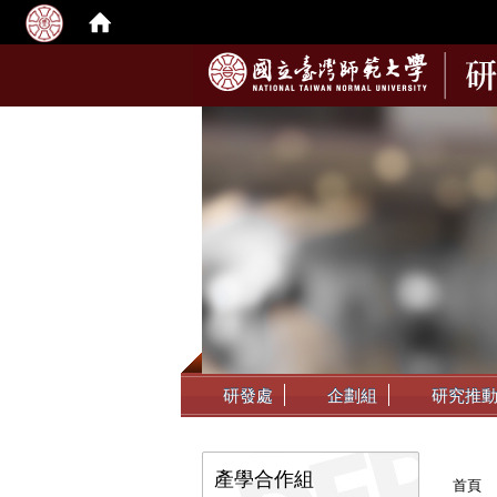
:::
研發處
企劃組
研究推
:::
:::
產學合作組
首頁