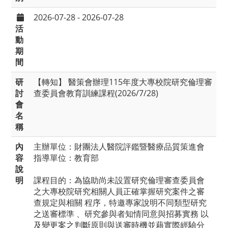
2026-07-28 - 2026-07-28
活
動
期
間
研
【轉知】 醫策會辦理115年度大專校院研究倫理審
討
查委員會教育訓練課程(2026/7/28)
會
名
稱
內
主辦單位：財團法人醫院評鑑暨醫療品質策進會
容
指導單位：教育部
說
明
課程目的：為協助尚未設置研究倫理審查委員會
之大專校院研究相關人員正確掌握研究案件之審
查規定與相關 程序，特邀專家說明不同類型研究
之送審標準 、研究參與者知情同意與招募實務 以
及變更案之判斷原則與送審時機並藉實際經驗分