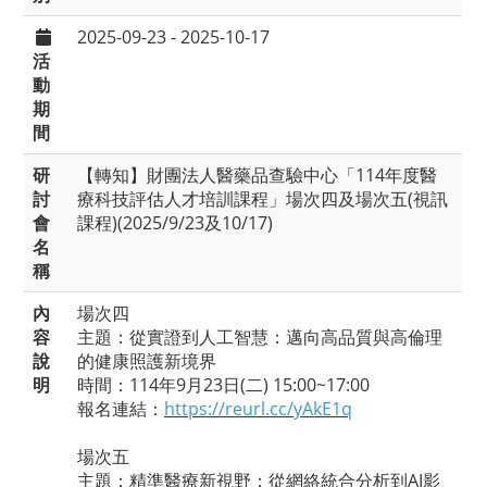
2025-09-23 - 2025-10-17
活
動
期
間
研
【轉知】財團法人醫藥品查驗中心「114年度醫
討
療科技評估人才培訓課程」場次四及場次五(視訊
會
課程)(2025/9/23及10/17)
名
稱
內
場次四
容
主題：從實證到人工智慧：邁向高品質與高倫理
說
的健康照護新境界
明
時間：114年9月23日(二) 15:00~17:00
報名連結：
https://reurl.cc/yAkE1q
場次五
主題：精準醫療新視野：從網絡統合分析到AI影