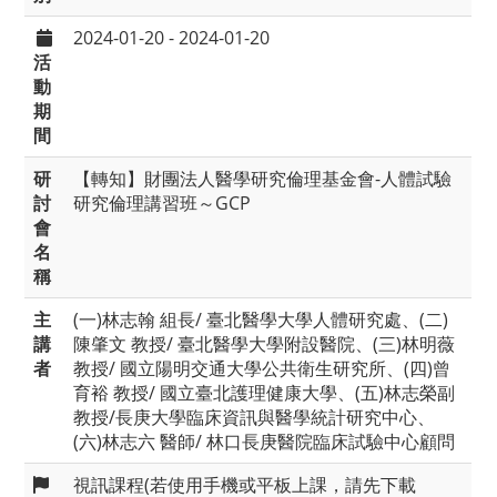
2024-01-20 - 2024-01-20
活
動
期
間
研
【轉知】財團法人醫學研究倫理基金會-人體試驗
討
研究倫理講習班～GCP
會
名
稱
主
(一)林志翰 組長/ 臺北醫學大學人體研究處、(二)
講
陳肇文 教授/ 臺北醫學大學附設醫院、(三)林明薇
者
教授/ 國立陽明交通大學公共衛生研究所、(四)曾
育裕 教授/ 國立臺北護理健康大學、(五)林志榮副
教授/長庚大學臨床資訊與醫學統計研究中心、
(六)林志六 醫師/ 林口長庚醫院臨床試驗中心顧問
視訊課程(若使用手機或平板上課，請先下載