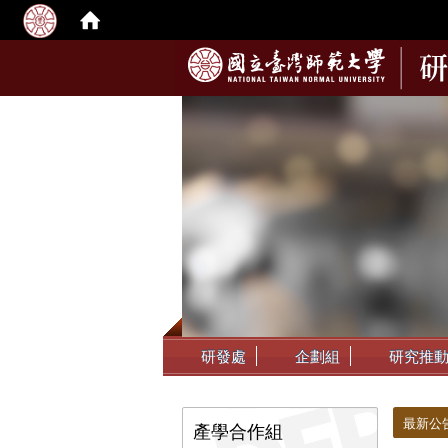
:::
研發處
企劃組
研究推
:::
:::
最新公
產學合作組