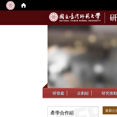
:::
研發處
企劃組
研究推
:::
:::
最新公
產學合作組